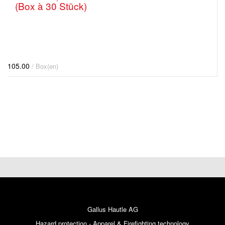
(Box à 30 Stück)
105.00
/ Box(en)
Gallus Hautle AG
Hazard protection - Apparel & Firefighting technology