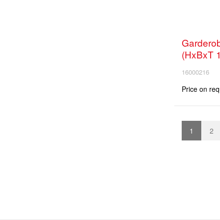
Garderob
(HxBxT 
16000216
Price on req
1
2