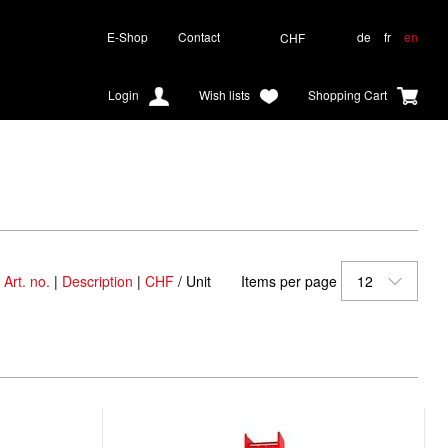
E-Shop
Contact
de
fr
en
CHF
Login
Wish lists
Shopping Cart
:
Art. no.
|
Description
|
CHF
/ Unit
Items per page
12