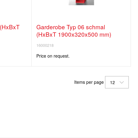
 (HxBxT
Garderobe Typ 06 schmal
(HxBxT 1900x320x500 mm)
16000218
Price on request.
Items per page
12