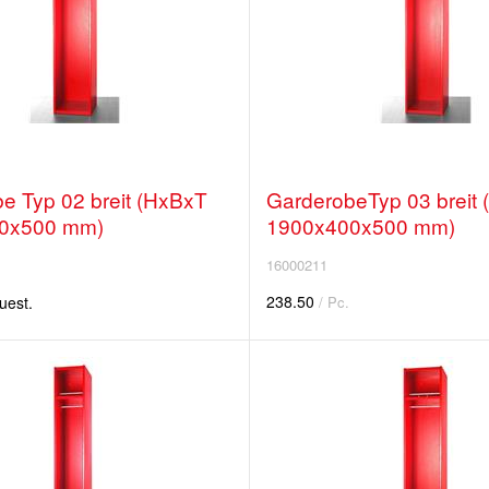
e Typ 02 breit (HxBxT
GarderobeTyp 03 breit
0x500 mm)
1900x400x500 mm)
16000211
238.50
uest.
/ Pc.