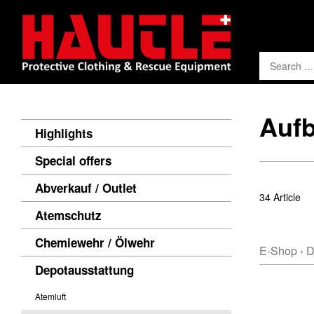
Auf
Highlights
Special offers
Abverkauf / Outlet
34 Article
Atemschutz
Chemiewehr / Ölwehr
E-Shop
›
D
Depotausstattung
Atemluft