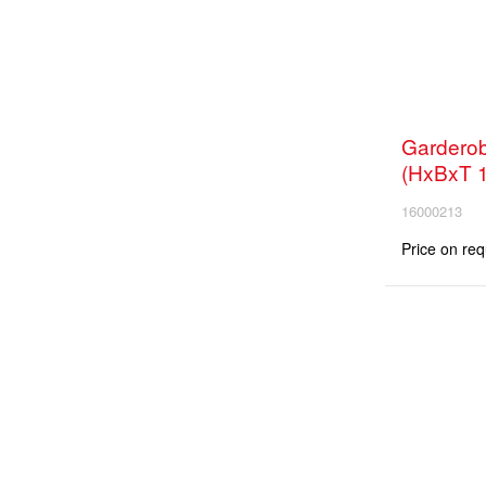
Garderob
(HxBxT 
16000213
Price on req