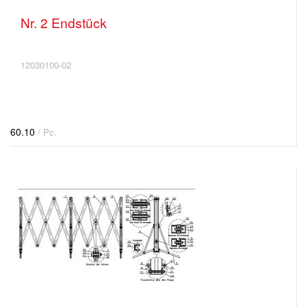
Nr. 2 Endstück
12030100-02
60.10
/ Pc.