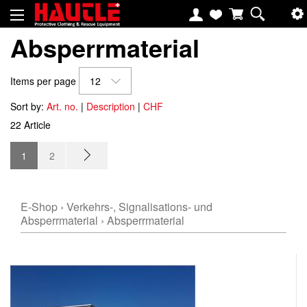
Absperrmaterial
Items per page
12
Sort by:
Art. no.
|
Description
|
CHF
22 Article
1
2
E-Shop
›
Verkehrs-, Signalisations- und
Absperrmaterial
›
Absperrmaterial