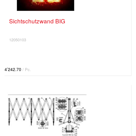
Sichtschutzwand BIG
12050103
4’242.70
/ Pc.