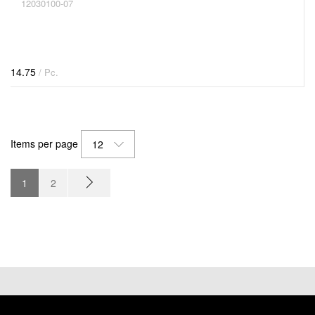
12030100-07
14.75
/ Pc.
Items per page
12
1
2