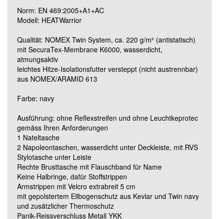
LL
Norm: EN 469:2005+A1+AC
Modell: HEATWarrior
XLK
Qualität: NOMEX Twin System, ca. 220 g/m² (antistatisch)
mit SecuraTex-Membrane K6000, wasserdicht,
atmungsaktiv
XLN
leichtes Hitze-Isolationsfutter versteppt (nicht austrennbar)
aus NOMEX/ARAMID 613
XLL
Farbe: navy
Ausführung: ohne Reflexstreifen und ohne Leuchtkeprotec
XXLK
gemäss Ihren Anforderungen
1 Nateltasche
2 Napoleontaschen, wasserdicht unter Deckleiste, mit RVS
XXLN
Stylotasche unter Leiste
Rechte Brusttasche mit Flauschband für Name
Keine Halbringe, dafür Stoffstrippen
XXLL
Armstrippen mit Velcro extrabreit 5 cm
mit gepolstertem Ellbogenschutz aus Kevlar und Twin navy
und zusätzlicher Thermoschutz
3XLK
Panik-Reissverschluss Metall YKK