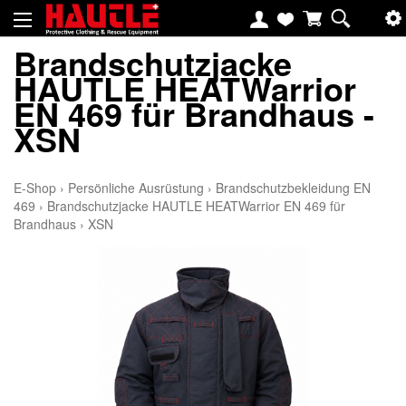
Brandschutzjacke
HAUTLE HEATWarrior
EN 469 für Brandhaus -
XSN
E-Shop
›
Persönliche Ausrüstung
›
Brandschutzbekleidung EN
469
›
Brandschutzjacke HAUTLE HEATWarrior EN 469 für
Brandhaus
›
XSN