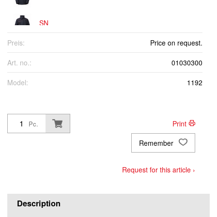
SN
Preis:
Price on request.
SL
Art. no.:
01030300
MK
Model:
1192
MN
Print
Pc.
ML
Remember
LK
Request for this article ›
LN
Description