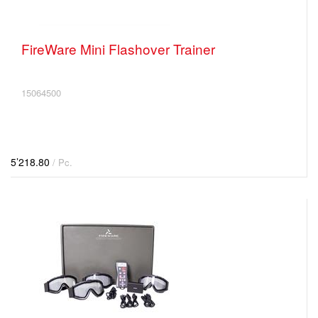
FireWare Mini Flashover Trainer
15064500
5’218.80
/ Pc.