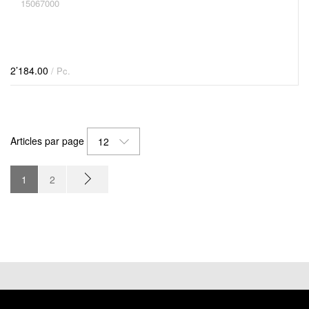
15067000
2’184.00
/ Pc.
Articles par page
12
1
2