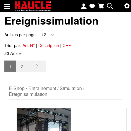
Ereignissimulation
Articles par page
12
Trier par:
Art. N°
|
Description
|
CHF
20 Article
1
2
E-Shop
›
Entraînement / Simulation
›
Ereignissimulation