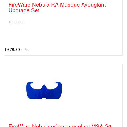
FireWare Nebula RA Masque Aveuglant
Upgrade Set
15066500
1’678.80
/ Pc.
FireWare Nebula pièce aveuglant MSA G1