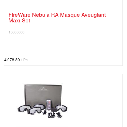
FireWare Nebula RA Masque Aveuglant
Maxi-Set
15065000
4’078.80
/ Pc.