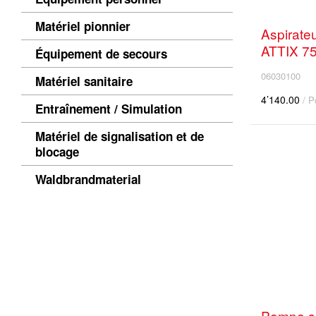
Matériel pionnier
Aspirate
ATTIX 7
Équipement de secours
06030100
Matériel sanitaire
4’140.00
/ P
Entraînement / Simulation
Matériel de signalisation et de
blocage
Waldbrandmaterial
Pompe s