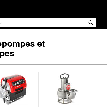
opompes et
pes