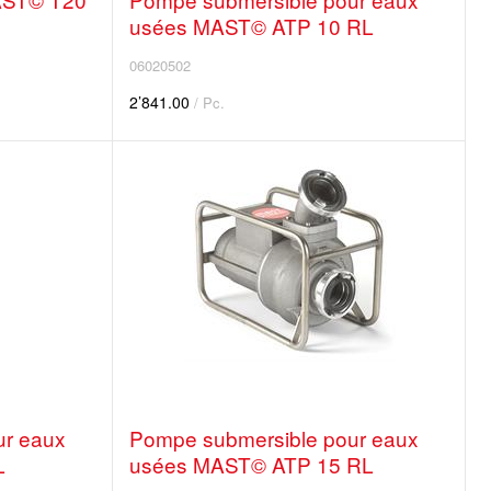
usées MAST© ATP 10 RL
06020502
2’841.00
/ Pc.
ur eaux
Pompe submersible pour eaux
L
usées MAST© ATP 15 RL