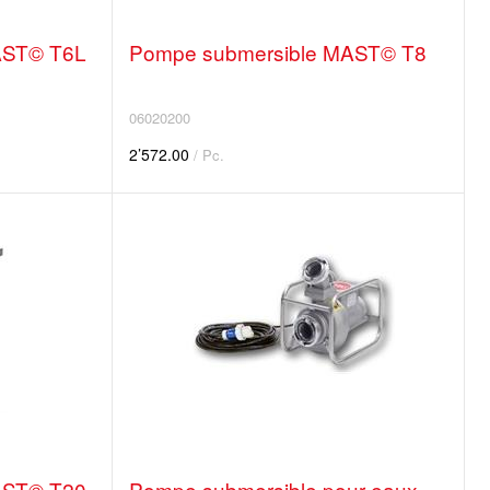
AST© T6L
Pompe submersible MAST© T8
06020200
2’572.00
/ Pc.
AST© T20
Pompe submersible pour eaux