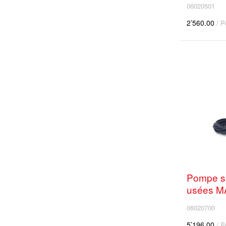
06020501
2’560.00
/ P
Pompe s
usées M
06020700
5’196.00
/ P