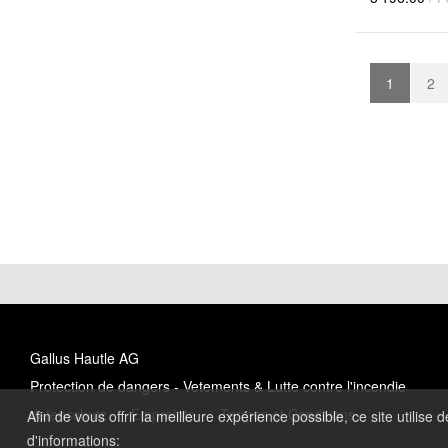
1
2
Gallus Hautle AG
Protection de dangers - Vetements & Lutte contre l'incendie
datenschutz
Empreinte
Termes et Conditions
Afin de vous offrir la meilleure expérience possible, ce site utilise
d'informations: