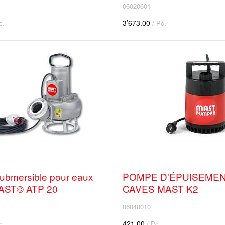
06020601
3’673.00
c.
/ Pc.
ubmersible pour eaux
POMPE D'ÉPUISEMEN
AST© ATP 20
CAVES MAST K2
06040010
421.00
c.
/ Pc.