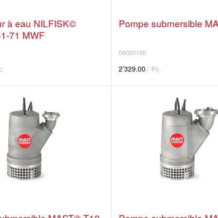
ur à eau NILFISK©
Pompe submersible M
51-71 MWF
06020100
2’329.00
c.
/ Pc.
ubmersible MAST© T12
Pompe submersible M