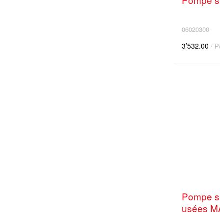
06020300
3’532.00
/ P
Pompe s
usées M