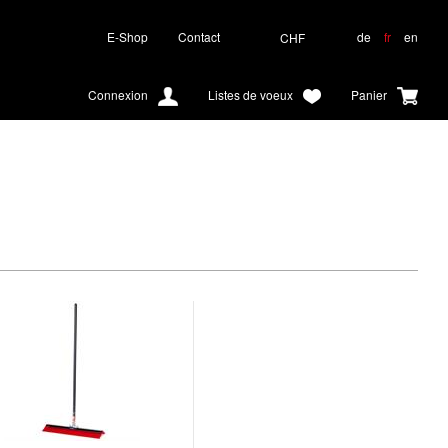
E-Shop
Contact
de
fr
en
CHF
Connexion
Listes de voeux
Panier