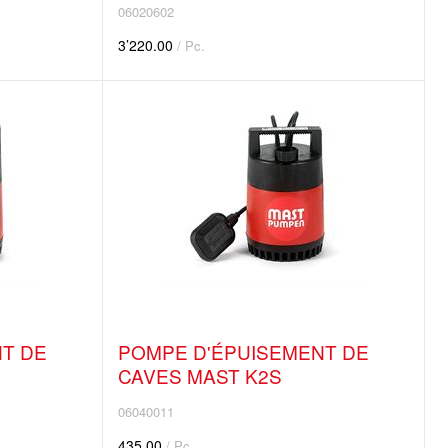
06020602
3’220.00
/ Pc.
T DE
POMPE D'ÉPUISEMENT DE
CAVES MAST K2S
06040011
435.00
/ Pc.