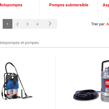
Motopompes
Pompes submersible
Asp
1
2
3
4
Trier par:
A
otopompes et pompes