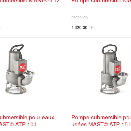
06020400
4’320.00
c.
/ Pc.
ubmersible pour eaux
Pompe submersible po
AST© ATP 10 L
usées MAST© ATP 15 