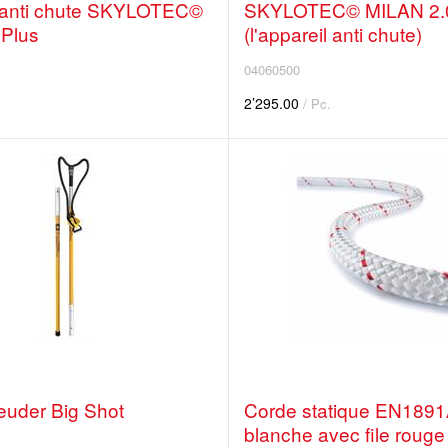
 anti chute SKYLOTEC©
SKYLOTEC© MILAN 2.
Plus
(l'appareil anti chute)
04060500
2’295.00
/ Pc.
euder Big Shot
Corde statique EN1891
blanche avec file rouge