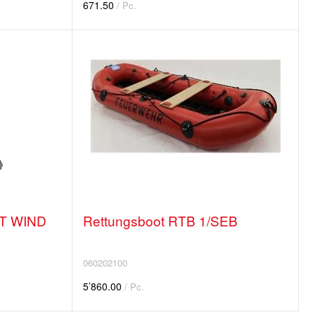
671.50
/ Pc.
C T WIND
Rettungsboot RTB 1/SEB
060202100
5’860.00
/ Pc.