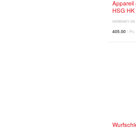
Appareil
HSG HK 
04060401-04
405.00
/ Pc.
Wurfschl