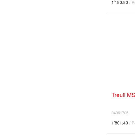
1’180.80
/ P
Treuil 
04061705
1’801.40
/ P