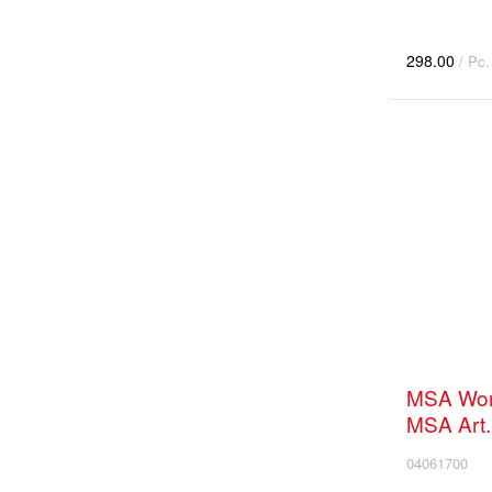
298.00
/ Pc.
MSA Wor
MSA Art.
04061700