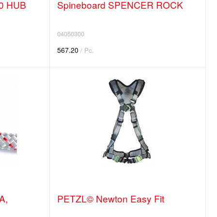
0 HUB
Spineboard SPENCER ROCK
04050300
567.20
/ Pc.
A,
PETZL© Newton Easy Fit