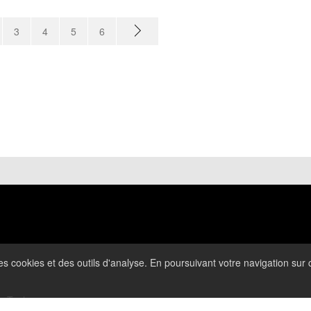
3
4
5
6
 des cookies et des outils d'analyse. En poursuivant votre navigation sur c
uTech