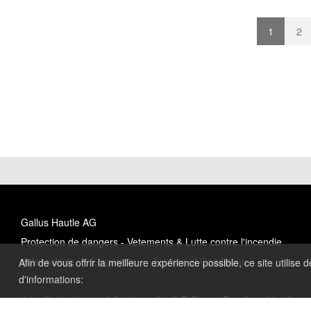
1
2
Gallus Hautle AG
Protection de dangers - Vetements & Lutte contre l'incendie
datenschutz
Empreinte
Termes et Conditions
Afin de vous offrir la meilleure expérience possible, ce site utilise
d'informations:
®
© by
Gallus Hautle AG
|
blue office
E-Shop - Developed by
Comp