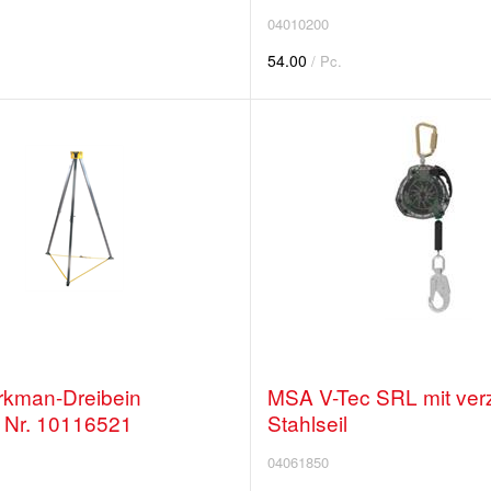
04010200
54.00
/ Pc.
kman-Dreibein
MSA V-Tec SRL mit ver
 Nr. 10116521
Stahlseil
04061850