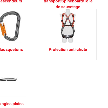
descendeurs
transport/Spineboard/Toile
de sauvetage
ousquetons
Protection anti-chute
angles plates