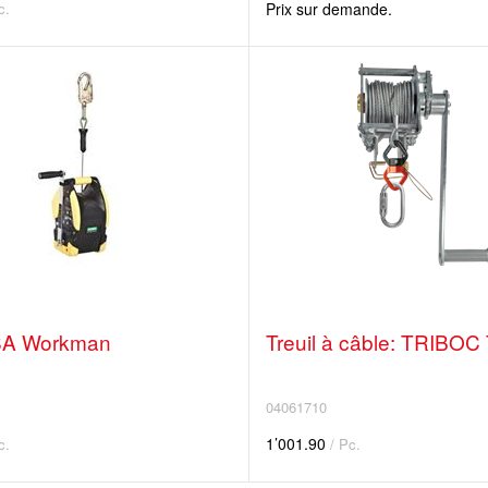
c.
Prix sur demande.
MSA Workman
Treuil à câble: TRIBO
04061710
1’001.90
c.
/ Pc.