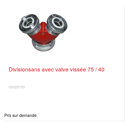
Divisionsans avec valve vissée 75 / 40
03025720
Prix sur demande.