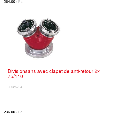
264.00
/ Pc.
Divisionsans avec clapet de anti-retour 2x
75/110
03025704
236.00
/ Pc.