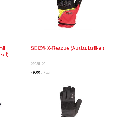
mit
SEIZ® X-Rescue (Auslaufartikel)
kel)
02025100
49.00
/ Paar