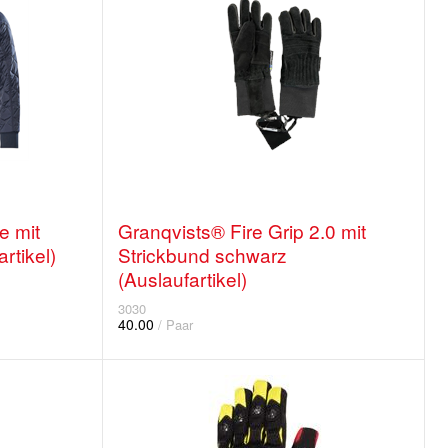
 mit
Granqvists® Fire Grip 2.0 mit
tikel)
Strickbund schwarz
(Auslaufartikel)
3030
40.00
/ Paar