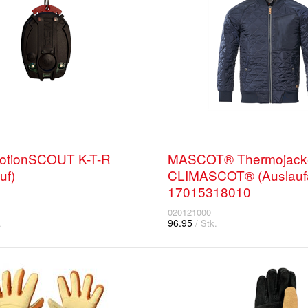
tionSCOUT K-T-R
MASCOT® Thermojacke
uf)
CLIMASCOT® (Auslaufar
17015318010
020121000
96.95
.
/ Stk.