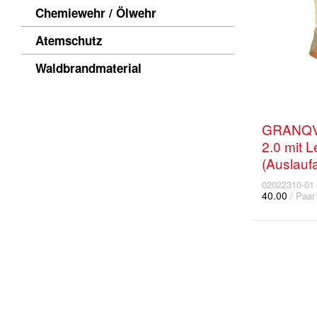
Chemiewehr / Ölwehr
Atemschutz
Waldbrandmaterial
GRANQVI
2.0 mit L
(Auslaufa
02022310-01
40.00
/ Paar