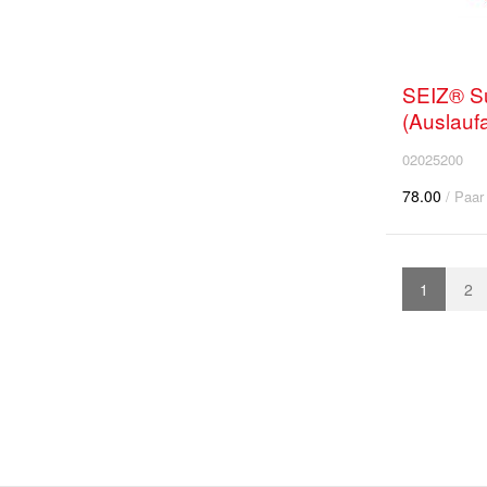
SEIZ® Su
(Auslaufa
02025200
78.00
/ Paar
1
2