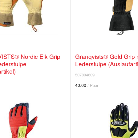
STS® Nordic Elk Grip
Granqvists® Gold Grip 
ederstulpe
Lederstulpe (Auslaufarti
rtikel)
507804609
40.00
/ Paar