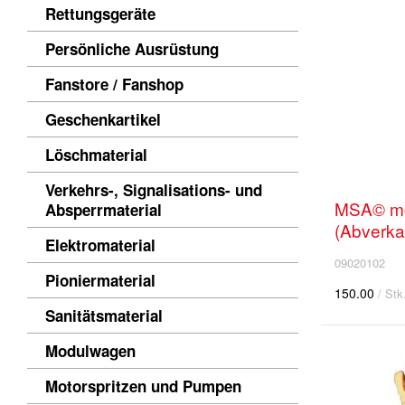
Rettungsgeräte
Persönliche Ausrüstung
Fanstore / Fanshop
Geschenkartikel
Löschmaterial
Verkehrs-, Signalisations- und
MSA© mo
Absperrmaterial
(Abverka
Elektromaterial
09020102
Pioniermaterial
150.00
/ Stk
Sanitätsmaterial
Modulwagen
Motorspritzen und Pumpen