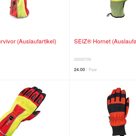
vivor (Auslaufartikel)
SEIZ® Hornet (Auslaufar
02025700
24.00
/ Paar