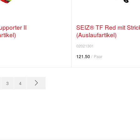
pporter II
SEIZ® TF Red mit Stri
rtikel)
(Auslaufartikel)
02021301
121.50
/ Paar
3
4