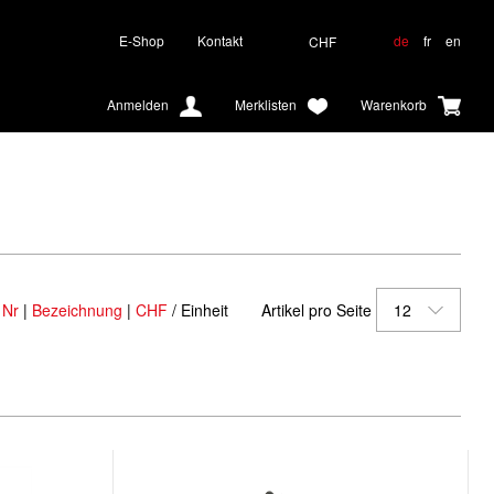
E-Shop
Kontakt
de
fr
en
CHF
Anmelden
Merklisten
Warenkorb
 Nr
|
Bezeichnung
|
CHF
/ Einheit
Artikel pro Seite
12