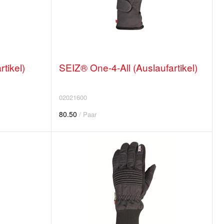
tikel)
SEIZ® One-4-All (Auslaufartikel)
02021600
80.50
/ Paar