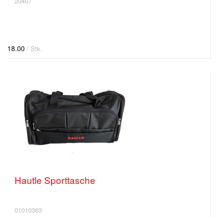
20407
18.00
/ Stk.
Hautle Sporttasche
01010363