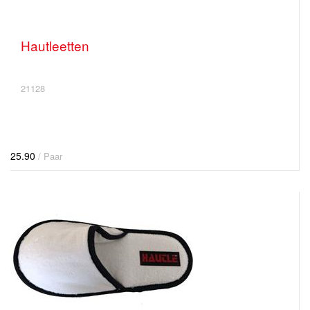
Hautleetten
21128
25.90
/ Paar