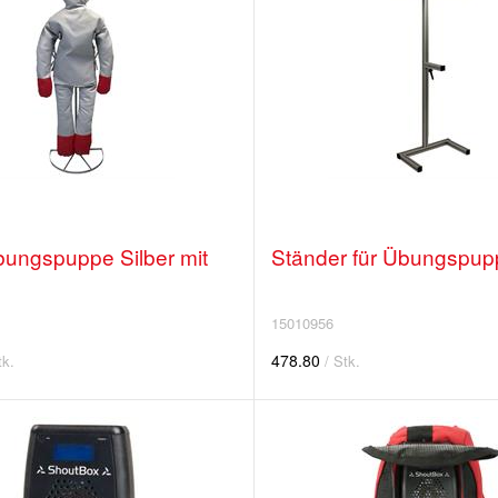
ungspuppe Silber mit
Ständer für Übungspupp
15010956
478.80
tk.
/ Stk.