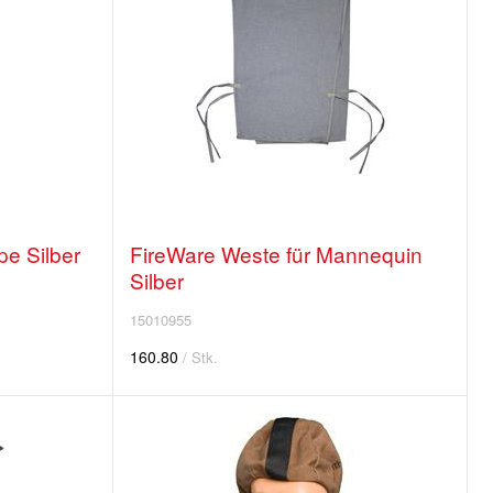
e Silber
FireWare Weste für Mannequin
Silber
15010955
160.80
/ Stk.