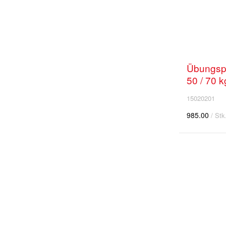
Übungsp
50 / 70 k
15020201
985.00
/ Stk