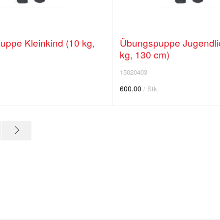
ppe Kleinkind (10 kg,
Übungspuppe Jugendlic
kg, 130 cm)
15020403
600.00
.
/ Stk.