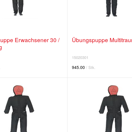
uppe Erwachsener 30 /
Übungspuppe Multitra
g
15020301
945.00
.
/ Stk.