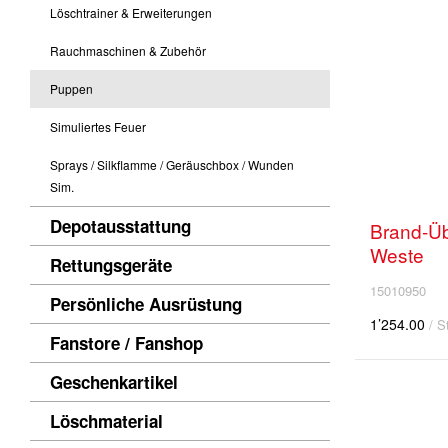
Löschtrainer & Erweiterungen
Rauchmaschinen & Zubehör
Puppen
Simuliertes Feuer
Sprays / Silkflamme / Geräuschbox / Wunden
Sim.
Depotausstattung
Brand-Üb
Weste
Rettungsgeräte
15010950
Persönliche Ausrüstung
1’254.00
/ S
Fanstore / Fanshop
Geschenkartikel
Löschmaterial