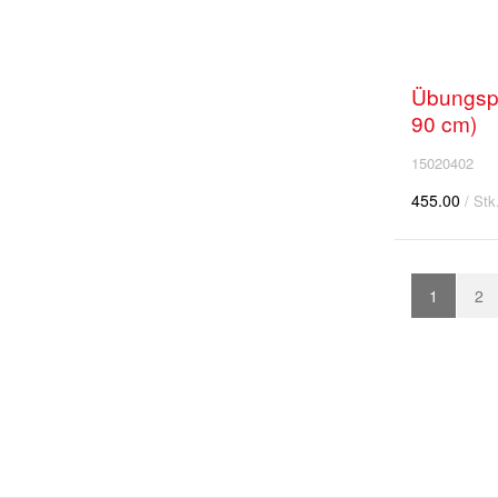
Übungspu
90 cm)
15020402
455.00
/ Stk
1
2