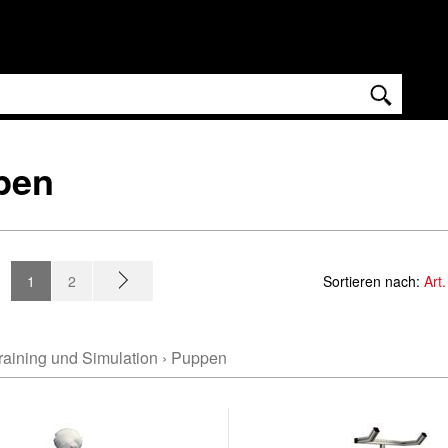
pen
1
2
Sortieren nach:
Art.
raining und Simulation
›
Puppen