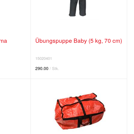
uma
Übungspuppe Baby (5 kg, 70 cm)
15020401
290.00
/ Stk.