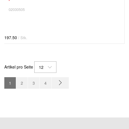
02030505
197.50
/ Stk.
Artikel pro Seite
12
1
2
3
4