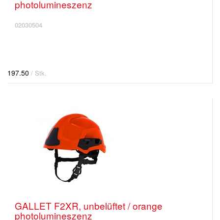
photolumineszenz
02030504
197.50
/ Stk.
GALLET F2XR, unbelüftet / orange
photolumineszenz