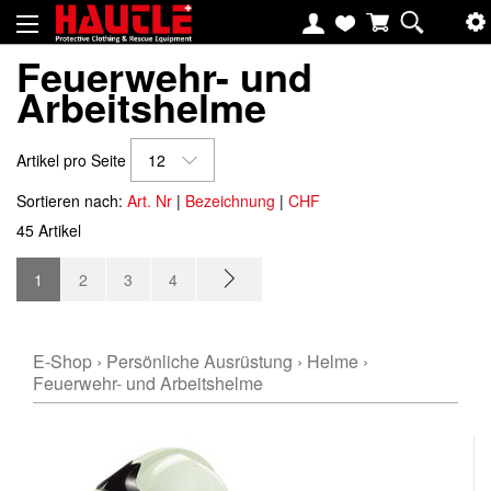
Feuerwehr- und
Arbeitshelme
Artikel pro Seite
12
Sortieren nach:
Art. Nr
|
Bezeichnung
|
CHF
45 Artikel
1
2
3
4
E-Shop
›
Persönliche Ausrüstung
›
Helme
›
Feuerwehr- und Arbeitshelme