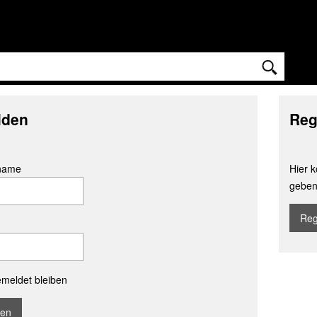
lden
Reg
name
Hier k
geben
Reg
meldet bleiben