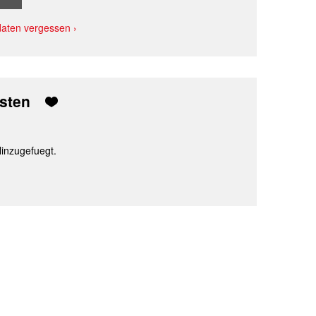
aten vergessen ›
isten
Hinzugefuegt.