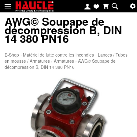
AWG© Soupape de
décompression B, DIN
14 380 PN16
E-Shop
›
Matériel de lutte contre les incendies
›
Lances / Tubes
en mousse / Armatures
›
Armatures
›
AWG© Soupape de
décompression B, DIN 14 380 PN16