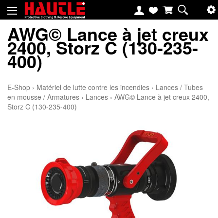
AWG© Lance à jet creux
2400, Storz C (130-235-
400)
E-Shop
›
Matériel de lutte contre les incendies
›
Lances / Tubes
en mousse / Armatures
›
Lances
›
AWG© Lance à jet creux 2400,
Storz C (130-235-400)