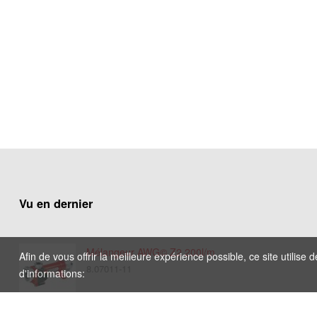
Vu en dernier
Mélangeur AWG© Z2 200l/m
Afin de vous offrir la meilleure expérience possible, ce site utilise
8.07011-11
d'informations: