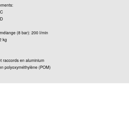
ements:
 C
 D
mélange (8 bar): 200 l/min
2 kg
et raccords en aluminium
r en polyoxyméthylène (POM)