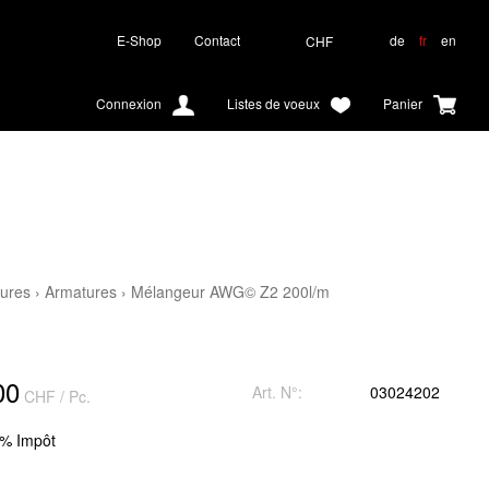
E-Shop
Contact
de
fr
en
CHF
Connexion
Listes de voeux
Panier
tures
›
Armatures
›
Mélangeur AWG© Z2 200l/m
00
Art. N°:
03024202
CHF
/ Pc.
1% Impôt