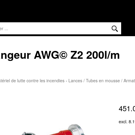
angeur AWG© Z2 200l/m
tériel de lutte contre les incendies
›
Lances / Tubes en mousse / Arma
451.
excl. 8.