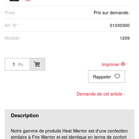
Preis:
Prix sur demande.
SN
Art. N°:
01030300
SL
Modèle:
1209
MK
Imprimer
Pc.
MN
Rappeler
ML
Demande de cet article ›
LK
Description
LN
Notre gamme de produits Heat Warrior est d'une confection
similaire à Fire Warrior et est identique en terme de confort