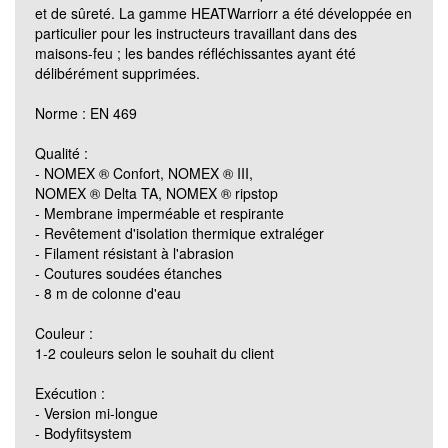
et de sûreté. La gamme HEATWarriorr a été développée en
LL
particulier pour les instructeurs travaillant dans des
maisons-feu ; les bandes réfléchissantes ayant été
délibérément supprimées.
XLK
Norme : EN 469
XLN
Qualité :
- NOMEX ® Confort, NOMEX ® III,
NOMEX ® Delta TA, NOMEX ® ripstop
XLL
- Membrane imperméable et respirante
- Revêtement d'isolation thermique extraléger
- Filament résistant à l'abrasion
XXLK
- Coutures soudées étanches
- 8 m de colonne d'eau
XXLN
Couleur :
1-2 couleurs selon le souhait du client
3XLK
Exécution :
- Version mi-longue
- Bodyfitsystem