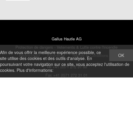
Gallus Hautle AG
Protection de dangers - Vetements & Lutte contre l'incendie
Afin de vous offrir la meilleure expérience possible, ce
OK
datenschutz
Empreinte
Termes et Conditions
site utilise des cookies et des outils d'analyse. En
poursuivant votre navigation sur ce site, vous acceptez l'utilisation de
Tel +41 (0)71 272 31 00
cookies. Plus d'informations:
Fax +41 (0)71 272 31 01
shop@ghautle.ch
http://www.hautle.ch
Hofenstrasse 17
CH - 9300 Wittenbach
®
© by
Gallus Hautle AG
|
blue office
E-Shop - Developed by
CompuTech