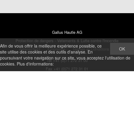
Gallus Hautle AG
Protection de dangers - Vetements & Lutte contre l'incendie
Afin de vous offrir la meilleure expérience possible, ce
OK
datenschutz
Empreinte
Termes et Conditions
site utilise des cookies et des outils d'analyse. En
poursuivant votre navigation sur ce site, vous acceptez l'utilisation de
Tel +41 (0)71 272 31 00
cookies. Plus d'informations:
Fax +41 (0)71 272 31 01
shop@ghautle.ch
http://www.hautle.ch
Hofenstrasse 17
CH - 9300 Wittenbach
®
© by
Gallus Hautle AG
|
blue office
E-Shop - Developed by
CompuTech