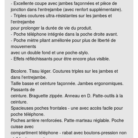
- Excellente coupe avec jambes façonnées et pièce de
Grösse 82C66 (Standard)
jonction dans l'entrejambe (avec renfort supplémentaire).
- Triples coutures ultra-résistantes sur les jambes et
l'entrejambe
Grösse 82C68 (Standard)
pour prolonger la durée de vie du produit.
- Poche téléphone intégrée dans la poche droite avant.
- Poche mètre pliant améliorée pour plus de liberté de
Grösse 90C46 (lang)
mouvements
avec un double fond et une poche-stylo.
- Effets réfléchissants pour être encore plus visible.
Grösse 90C48 (lang)
Bicolore. Tissu léger. Coutures triples sur les jambes et
dans l'entrejambe.
Grösse 90C50 (lang)
Taille basse et ceinture façonnée. Jambes ergonomiques.
Passants de
ceinture. Braguette zippée. Anneau en D. Patte-outils à la
Grösse 90C52 (lang)
ceinture.
Spacieuses poches frontales - une avec accès facile pour
poche téléphone.
Grösse 90C54 (lang)
Poches arrière renforcées. Patte-marteau réglable. Poche
cuisse avec
compartiment téléphone - rabat avec boutons-pression non
Grösse 90C56 (lang)