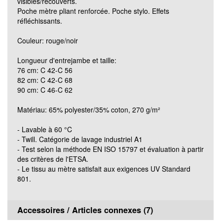
visibles/recouverts.
Poche mètre pliant renforcée. Poche stylo. Effets
réfléchissants.
Grösse 90C60 (lang)
Couleur: rouge/noir
Grösse 90C62 (lang)
Longueur d'entrejambe et taille:
76 cm: C 42-C 56
82 cm: C 42-C 68
Grösse 76C44 (kurz)
90 cm: C 46-C 62
Matériau: 65% polyester/35% coton, 270 g/m²
- Lavable à 60 °C
- Twill. Catégorie de lavage industriel A1
- Test selon la méthode EN ISO 15797 et évaluation à partir
des critères de l'ETSA.
- Le tissu au mètre satisfait aux exigences UV Standard
801.
Accessoires / Articles connexes (7)