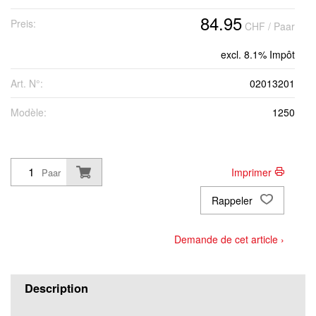
84.95
Preis:
CHF
/ Paar
Grösse 82C52 (Standard)
excl. 8.1% Impôt
Grösse 82C54 (Standard)
Art. N°:
02013201
Modèle:
1250
Grösse 82C56 (Standard)
Grösse 82C58 (Standard)
Imprimer
Paar
Rappeler
Grösse 82C60 (Standard)
Demande de cet article ›
Grösse 82C62 (Standard)
Description
Grösse 82C64 (Standard)