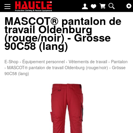
MASCOT® pantalon de
travail Oldenburg
(rouge/noir) - Grösse
90C58 (lang)
E-Shop
›
Équipement personnel
›
Vêtements de travail
›
Pantalon
›
MASCOT® pantalon de travail Oldenburg (rouge/noir)
›
Grösse
90C58 (lang)