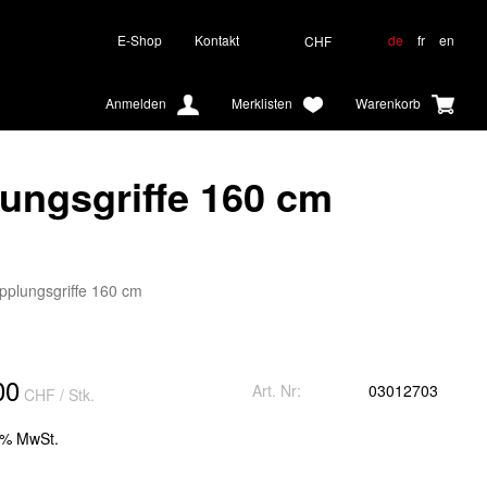
E-Shop
Kontakt
de
fr
en
CHF
Anmelden
Merklisten
Warenkorb
ungsgriffe 160 cm
pplungsgriffe 160 cm
00
Art. Nr:
03012703
CHF
/ Stk.
1% MwSt.