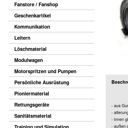
Fanstore / Fanshop
Geschenkartikel
Kommunikation
Leitern
Löschmaterial
Modulwagen
Motorspritzen und Pumpen
Beschr
Persönliche Ausrüstung
Pioniermaterial
Rettungsgeräte
- aus G
- alterun
Sanitätsmaterial
- innen gl
- außen 
Training und Simulation