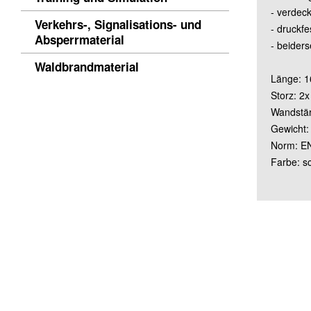
- verdeck
Verkehrs-, Signalisations- und
- druckf
Absperrmaterial
- beiders
Waldbrandmaterial
Länge: 
Storz: 2
Wandstä
Gewicht:
Norm: E
Farbe: s