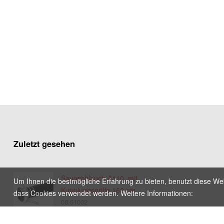
Zuletzt gesehen
Saugschlauch A110, mit
Um Ihnen die bestmögliche Erfahrung zu bieten, benutzt diese Web
Kupplungsgriffe 160 cm
dass Cookies verwendet werden. Weitere Informationen:
08.01002