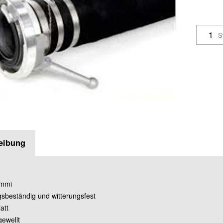
S
eibung
ummi
gsbeständig und witterungsfest
att
gewellt