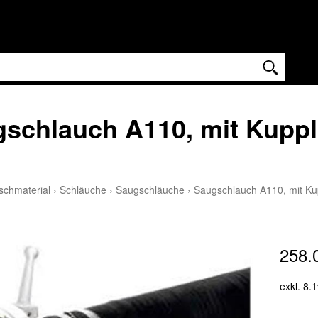
schlauch A110, mit Kuppl
schmaterial
›
Schläuche
›
Saugschläuche
›
Saugschlauch A110, mit Ku
258.
exkl. 8.