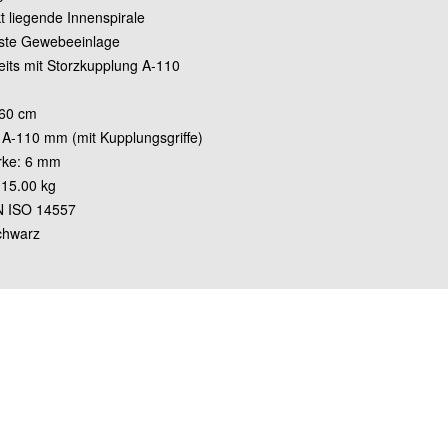
t liegende Innenspirale
este Gewebeeinlage
eits mit Storzkupplung A-110
160 cm
x A-110 mm (mit Kupplungsgriffe)
rke: 6 mm
 15.00 kg
N ISO 14557
chwarz