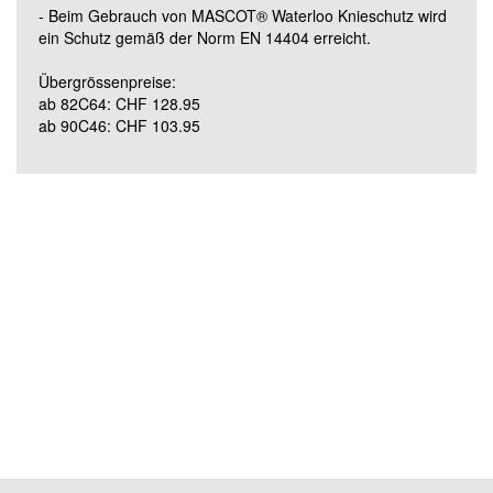
- Beim Gebrauch von MASCOT® Waterloo Knieschutz wird
Grösse 90C62 (lang)
ein Schutz gemäß der Norm EN 14404 erreicht.
Übergrössenpreise:
ab 82C64: CHF 128.95
ab 90C46: CHF 103.95