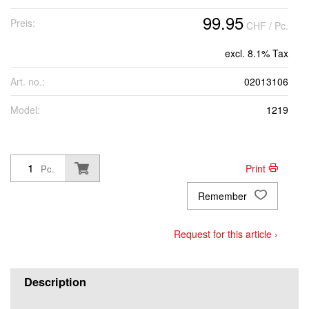
99.95
Preis:
CHF
/ Pc.
Grösse 76C56 (kurz)
excl. 8.1% Tax
Grösse 82C44 (Standard)
Art. no.:
02013106
Model:
1219
Grösse 82C46 (Standard)
Grösse 82C48 (Standard)
Print
Pc.
Remember
Grösse 82C50 (Standard)
Request for this article ›
Grösse 82C52 (Standard)
Description
Grösse 82C54 (Standard)