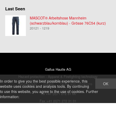
Last Seen
MASCOT® Arbeitshose Mannheim
(schwarzblau/kornblau) - Grösse 76C54 (kurz)
20121 - 1219
Gallus Hautle AG
Hazard protection - Apparel & Firefighting technology
In order to give you the best possible experience, this
OK
datenschutz
Imprint
Terms and Conditions
website uses cookies and analysis tools. By continuing
to use this website, you agree to the use of cookies. Further
Tel +41 (0)71 272 31 00
information:
Fax +41 (0)71 272 31 01
shop@ghautle.ch
http://www.hautle.ch