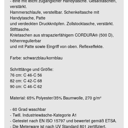
- eine mit leicht zugänglicher Handytasche. Gesäßtaschen,
verstärkt.
Hammerschlaufe, verstellbar. Schenkeltasche mit
Grösse 90C48 (lang)
Handytasche, Patte
und verdeckten Druckknöpfen. Zollstocktasche, verstärkt.
Stifttasche.
Grösse 90C50 (lang)
Knietaschen aus strapazierfähigem CORDURA® (500 D),
höhenregulierbar
und mit Patte sowie Eingriff von oben. Reflexeffekte.
Grösse 90C52 (lang)
Farbe: schwarzblau/kornblau
Grösse 90C54 (lang)
Schrittlänge und Größe:
76 cm: C 46-C 56
82 cm: C 42-C 68
Grösse 90C56 (lang)
90 cm: C 46-C 62
Material: 65% Polyester/35% Baumwolle, 270 g/m²
Grösse 90C58 (lang)
- 60 Grad waschbar
- Twill. Industriewäsche-Kategorie A1
Grösse 90C60 (lang)
- Getestet nach EN ISO 15797 und bewertet gemäß ETSA.
- Die Meterware ist nach UV Standard 801 zertifiziert.