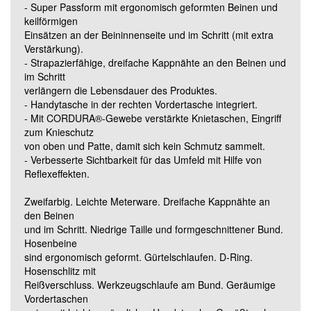
- Super Passform mit ergonomisch geformten Beinen und
Grösse 82C56 (Standard)
keilförmigen
Einsätzen an der Beininnenseite und im Schritt (mit extra
Verstärkung).
Grösse 82C58 (Standard)
- Strapazierfähige, dreifache Kappnähte an den Beinen und
im Schritt
verlängern die Lebensdauer des Produktes.
Grösse 82C60 (Standard)
- Handytasche in der rechten Vordertasche integriert.
- Mit CORDURA®-Gewebe verstärkte Knietaschen, Eingriff
zum Knieschutz
Grösse 82C62 (Standard)
von oben und Patte, damit sich kein Schmutz sammelt.
- Verbesserte Sichtbarkeit für das Umfeld mit Hilfe von
Reflexeffekten.
Grösse 82C64 (Standard)
Zweifarbig. Leichte Meterware. Dreifache Kappnähte an
den Beinen
Grösse 82C66 (Standard)
und im Schritt. Niedrige Taille und formgeschnittener Bund.
Hosenbeine
sind ergonomisch geformt. Gürtelschlaufen. D-Ring.
Grösse 82C68 (Standard)
Hosenschlitz mit
Reißverschluss. Werkzeugschlaufe am Bund. Geräumige
Vordertaschen
Grösse 90C46 (lang)