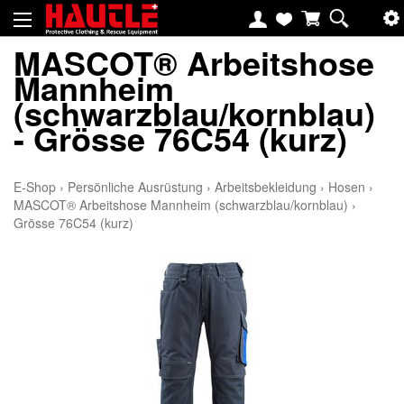
MASCOT® Arbeitshose
Mannheim
(schwarzblau/kornblau)
- Grösse 76C54 (kurz)
E-Shop
›
Persönliche Ausrüstung
›
Arbeitsbekleidung
›
Hosen
›
MASCOT® Arbeitshose Mannheim (schwarzblau/kornblau)
›
Grösse 76C54 (kurz)