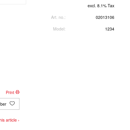
excl. 8.1% Tax
Art. no.:
02013106
Model:
1234
Print
ber
rd)
is article ›