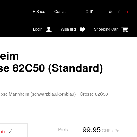
E-Shop
Contact
de
fr
en
CHF
Login
Wish lists
Shopping Cart
eim
se 82C50 (Standard)
ose Mannheim (schwarzblau/kornblau)
›
Grösse 82C50
99.95
Preis:
CHF
/ Pc.
rd)