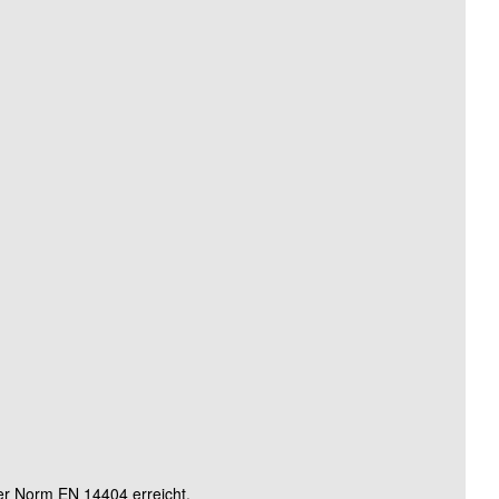
rd)
rd)
rd)
r Norm EN 14404 erreicht.