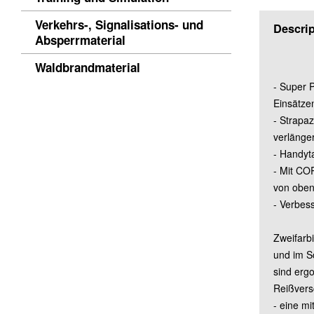
Verkehrs-, Signalisations- und
Descrip
Absperrmaterial
Waldbrandmaterial
- Super 
Einsätzen
- Strapa
verlänge
- Handyta
- Mit CO
von oben
- Verbess
Zweifarb
und im S
sind erg
Reißvers
- eine mi