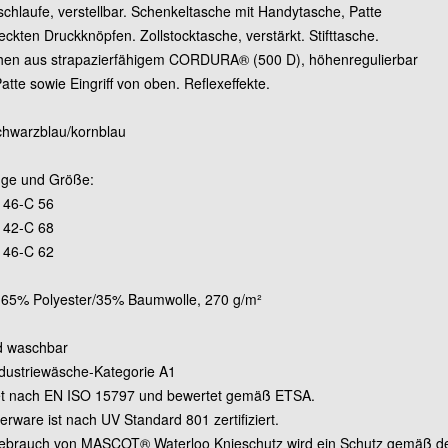
hlaufe, verstellbar. Schenkeltasche mit Handytasche, Patte
ckten Druckknöpfen. Zollstocktasche, verstärkt. Stifttasche.
Grösse 82C64 (Standa
hen aus strapazierfähigem CORDURA® (500 D), höhenregulierbar
atte sowie Eingriff von oben. Reflexeffekte.
Grösse 82C66 (Standa
chwarzblau/kornblau
Grösse 82C68 (Standa
änge und Größe:
 46-C 56
Grösse 90C46 (lang)
 42-C 68
 46-C 62
Grösse 90C48 (lang)
: 65% Polyester/35% Baumwolle, 270 g/m²
Grösse 90C50 (lang)
d waschbar
Industriewäsche-Kategorie A1
et nach EN ISO 15797 und bewertet gemäß ETSA.
Grösse 90C52 (lang)
erware ist nach UV Standard 801 zertifiziert.
ebrauch von MASCOT® Waterloo Knieschutz wird ein Schutz gemäß de