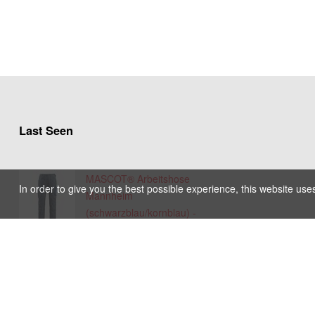
Last Seen
MASCOT® Arbeitshose
In order to give you the best possible experience, this website use
Mannheim
(schwarzblau/kornblau) -
Grösse 82C50 (Standard)
20121 - 1234