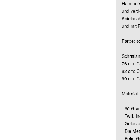
Hammersc
und verde
Knietasc
und mit P
Farbe: s
Schrittl
76 cm: C
82 cm: C
90 cm: C
Material
- 60 Gra
- Twill. 
- Getest
- Die Met
- Beim G