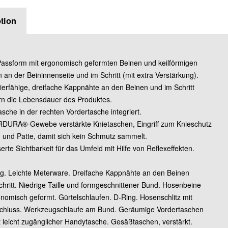
Grösse 82C46 (Standa
tion
Grösse 82C48 (Standa
Passform mit ergonomisch geformten Beinen und keilförmigen
Grösse 82C52 (Standa
 an der Beininnenseite und im Schritt (mit extra Verstärkung).
zierfähige, dreifache Kappnähte an den Beinen und im Schritt
Grösse 82C54 (Standa
rn die Lebensdauer des Produktes.
sche in der rechten Vordertasche integriert.
RDURA®-Gewebe verstärkte Knietaschen, Eingriff zum Knieschutz
Grösse 82C56 (Standa
 und Patte, damit sich kein Schmutz sammelt.
erte Sichtbarkeit für das Umfeld mit Hilfe von Reflexeffekten.
Grösse 82C58 (Standa
ig. Leichte Meterware. Dreifache Kappnähte an den Beinen
chritt. Niedrige Taille und formgeschnittener Bund. Hosenbeine
Grösse 82C60 (Standa
onomisch geformt. Gürtelschlaufen. D-Ring. Hosenschlitz mit
chluss. Werkzeugschlaufe am Bund. Geräumige Vordertaschen
Grösse 82C62 (Standa
t leicht zugänglicher Handytasche. Gesäßtaschen, verstärkt.