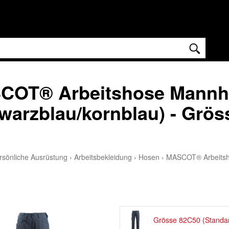
COT® Arbeitshose Mannh
warzblau/kornblau) - Grös
rsönliche Ausrüstung
›
Arbeitsbekleidung
›
Hosen
›
MASCOT® Arbeitsh
Grösse 82C50 (Standa