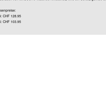
Grösse 90C54 (lang)
senpreise:
4: CHF 128.95
Grösse 90C56 (lang)
6: CHF 103.95
Grösse 90C58 (lang)
Grösse 90C60 (lang)
Grösse 90C62 (lang)