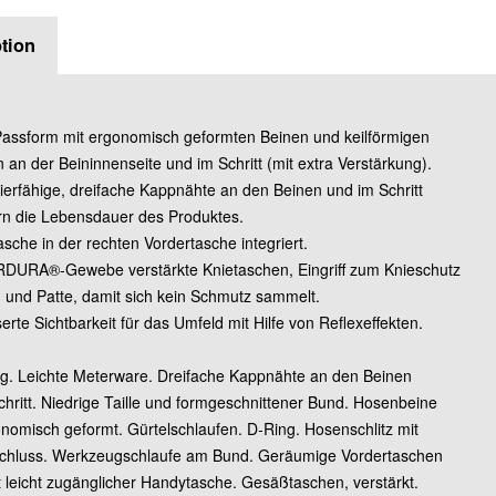
Grösse 82C46 (Standa
tion
Grösse 82C48 (Standa
Passform mit ergonomisch geformten Beinen und keilförmigen
Grösse 82C50 (Standa
 an der Beininnenseite und im Schritt (mit extra Verstärkung).
zierfähige, dreifache Kappnähte an den Beinen und im Schritt
Grösse 82C52 (Standa
rn die Lebensdauer des Produktes.
sche in der rechten Vordertasche integriert.
RDURA®-Gewebe verstärkte Knietaschen, Eingriff zum Knieschutz
Grösse 82C54 (Standa
 und Patte, damit sich kein Schmutz sammelt.
erte Sichtbarkeit für das Umfeld mit Hilfe von Reflexeffekten.
Grösse 82C56 (Standa
ig. Leichte Meterware. Dreifache Kappnähte an den Beinen
chritt. Niedrige Taille und formgeschnittener Bund. Hosenbeine
Grösse 82C58 (Standa
onomisch geformt. Gürtelschlaufen. D-Ring. Hosenschlitz mit
chluss. Werkzeugschlaufe am Bund. Geräumige Vordertaschen
Grösse 82C60 (Standa
t leicht zugänglicher Handytasche. Gesäßtaschen, verstärkt.