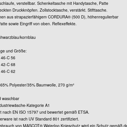
hlaufe, verstellbar. Schenkeltasche mit Handytasche, Patte
ckten Druckknöpfen. Zollstocktasche, verstärkt. Stifttasche.
Grösse 82C64 (Standa
hen aus strapazierfähigem CORDURA® (500 D), höhenregulierbar
atte sowie Eingriff von oben. Reflexeffekte.
Grösse 82C66 (Standa
chwarzblau/kornblau
Grösse 82C68 (Standa
änge und Größe:
 46-C 56
Grösse 90C46 (lang)
 42-C 68
 46-C 62
Grösse 90C48 (lang)
: 65% Polyester/35% Baumwolle, 270 g/m²
Grösse 90C50 (lang)
d waschbar
Industriewäsche-Kategorie A1
et nach EN ISO 15797 und bewertet gemäß ETSA.
Grösse 90C52 (lang)
erware ist nach UV Standard 801 zertifiziert.
ebrauch von MASCOT® Waterloo Knieschutz wird ein Schutz gemäß de