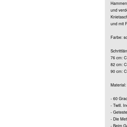
Hammersc
und verde
Knietasc
und mit P
Farbe: s
Schrittl
76 cm: C
82 cm: C
90 cm: C
Material
- 60 Gra
- Twill. 
- Getest
- Die Met
- Beim G