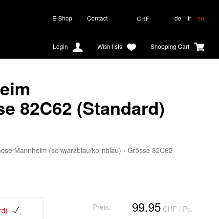
E-Shop
Contact
de
fr
en
CHF
Login
Wish lists
Shopping Cart
eim
se 82C62 (Standard)
ose Mannheim (schwarzblau/kornblau)
›
Grösse 82C62
99.95
Preis:
CHF
/ Pc.
rd)