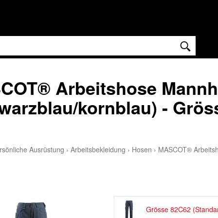
COT® Arbeitshose Mannh
warzblau/kornblau) - Grös
rsönliche Ausrüstung
›
Arbeitsbekleidung
›
Hosen
›
MASCOT® Arbeitsh
Grösse 82C62 (Standa