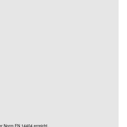
rd)
rd)
rd)
r Norm EN 14404 erreicht.