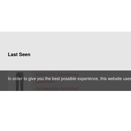
Last Seen
MASCOT® Arbeitshose
In order to give you the best possible experience, this website use
Mannheim
(schwarzblau/kornblau) -
Grösse 82C62 (Standard)
20121 - 1240