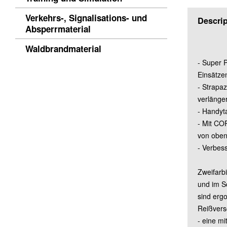
Verkehrs-, Signalisations- und
Descrip
Absperrmaterial
Waldbrandmaterial
- Super 
Einsätzen
- Strapa
verlänge
- Handyta
- Mit CO
von oben
- Verbess
Zweifarb
und im S
sind erg
Reißvers
- eine mi