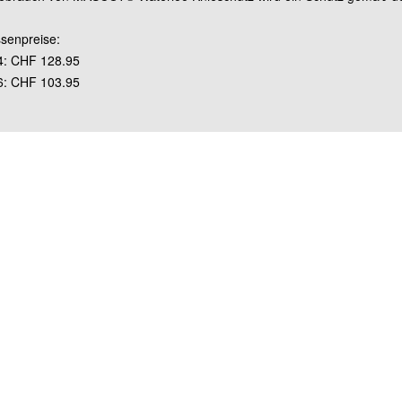
Grösse 90C54 (lang)
senpreise:
4: CHF 128.95
Grösse 90C56 (lang)
6: CHF 103.95
Grösse 90C58 (lang)
Grösse 90C60 (lang)
Grösse 90C62 (lang)