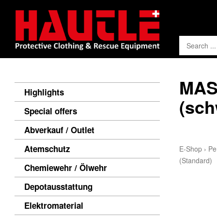
MAS
Highlights
(sch
Special offers
Abverkauf / Outlet
Atemschutz
E-Shop
›
Pe
(Standard)
Chemiewehr / Ölwehr
Depotausstattung
Elektromaterial