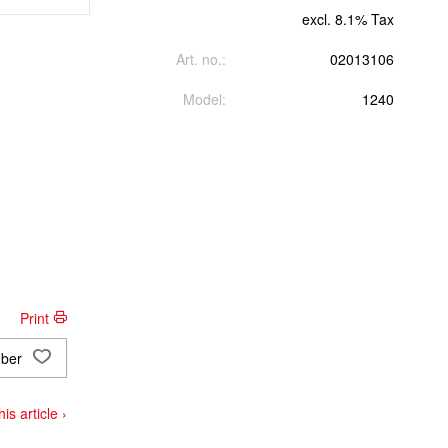
excl. 8.1% Tax
Art. no.:
02013106
Model:
1240
Print
ber
rd)
is article ›