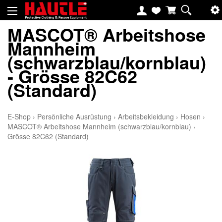
MASCOT® Arbeitshose
Mannheim
(schwarzblau/kornblau)
- Grösse 82C62
(Standard)
E-Shop
›
Persönliche Ausrüstung
›
Arbeitsbekleidung
›
Hosen
›
MASCOT® Arbeitshose Mannheim (schwarzblau/kornblau)
›
Grösse 82C62 (Standard)