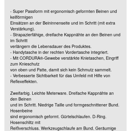
- Super Passform mit ergonomisch geformten Beinen und
Grösse 82C54 (Standard)
keilförmigen
Einsätzen an der Beininnenseite und im Schritt (mit extra
Verstärkung).
Grösse 82C56 (Standard)
- Strapazierfähige, dreifache Kappnähte an den Beinen und
im Schritt
verlängern die Lebensdauer des Produktes.
Grösse 82C58 (Standard)
- Handytasche in der rechten Vordertasche integriert.
- Mit CORDURA®-Gewebe verstärkte Knietaschen, Eingriff
zum Knieschutz
Grösse 82C60 (Standard)
von oben und Patte, damit sich kein Schmutz sammelt.
- Verbesserte Sichtbarkeit für das Umfeld mit Hilfe von
Reflexeffekten.
Grösse 82C64 (Standard)
Zweifarbig. Leichte Meterware. Dreifache Kappnähte an
den Beinen
Grösse 82C66 (Standard)
und im Schritt. Niedrige Taille und formgeschnittener Bund.
Hosenbeine
sind ergonomisch geformt. Gürtelschlaufen. D-Ring.
Grösse 82C68 (Standard)
Hosenschlitz mit
Reißverschluss. Werkzeugschlaufe am Bund. Geräumige