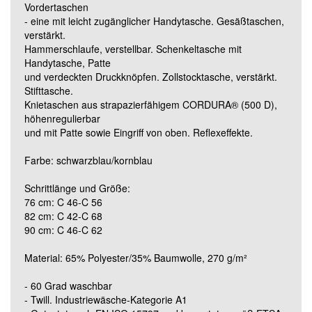
Vordertaschen
Grösse 90C46 (lang)
- eine mit leicht zugänglicher Handytasche. Gesäßtaschen,
verstärkt.
Hammerschlaufe, verstellbar. Schenkeltasche mit
Grösse 90C48 (lang)
Handytasche, Patte
und verdeckten Druckknöpfen. Zollstocktasche, verstärkt.
Stifttasche.
Grösse 90C50 (lang)
Knietaschen aus strapazierfähigem CORDURA® (500 D),
höhenregulierbar
und mit Patte sowie Eingriff von oben. Reflexeffekte.
Grösse 90C52 (lang)
Farbe: schwarzblau/kornblau
Grösse 90C54 (lang)
Schrittlänge und Größe:
76 cm: C 46-C 56
82 cm: C 42-C 68
Grösse 90C56 (lang)
90 cm: C 46-C 62
Material: 65% Polyester/35% Baumwolle, 270 g/m²
Grösse 90C58 (lang)
- 60 Grad waschbar
- Twill. Industriewäsche-Kategorie A1
Grösse 90C60 (lang)