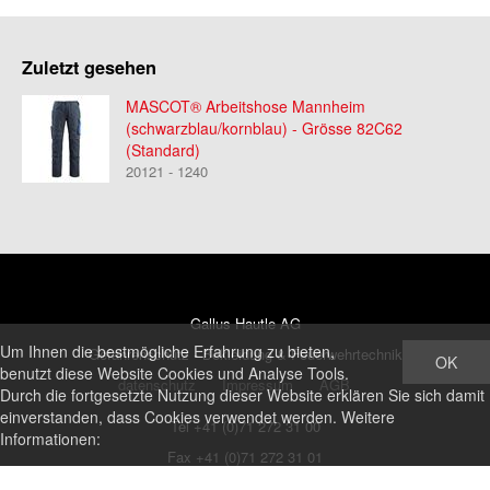
Zuletzt gesehen
MASCOT® Arbeitshose Mannheim
(schwarzblau/kornblau) - Grösse 82C62
(Standard)
20121 - 1240
Gallus Hautle AG
Um Ihnen die bestmögliche Erfahrung zu bieten,
Gefahrenschutz - Bekleidung & Feuerwehrtechnik
OK
benutzt diese Website Cookies und Analyse Tools.
datenschutz
Impressum
AGB
Durch die fortgesetzte Nutzung dieser Website erklären Sie sich damit
einverstanden, dass Cookies verwendet werden. Weitere
Tel +41 (0)71 272 31 00
Informationen:
Fax +41 (0)71 272 31 01
shop@ghautle.ch