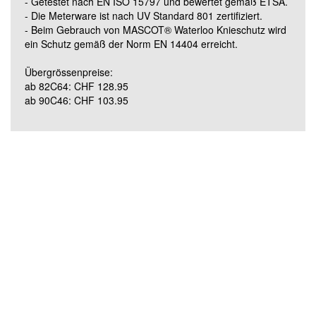
- Getestet nach EN ISO 15797 und bewertet gemäß ETSA.
- Die Meterware ist nach UV Standard 801 zertifiziert.
- Beim Gebrauch von MASCOT® Waterloo Knieschutz wird
Grösse 90C62 (lang)
ein Schutz gemäß der Norm EN 14404 erreicht.
Übergrössenpreise:
ab 82C64: CHF 128.95
ab 90C46: CHF 103.95