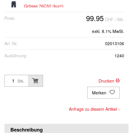
Grösse 76C52 (kurz)
99.95
Preis:
CHF
/ Stk.
Grösse 76C54 (kurz)
exkl. 8.1% MwSt.
Grösse 76C56 (kurz)
Art. Nr:
02013106
Ausführung:
1240
Grösse 82C44 (Standard)
Grösse 82C46 (Standard)
Drucken
Stk.
Merken
Grösse 82C48 (Standard)
Anfrage zu diesem Artikel ›
Grösse 82C50 (Standard)
Beschreibung
Grösse 82C52 (Standard)