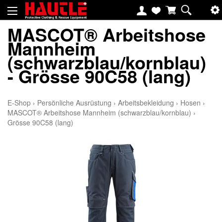
MASCOT® Arbeitshose
Mannheim
(schwarzblau/kornblau)
- Grösse 90C58 (lang)
E-Shop
›
Persönliche Ausrüstung
›
Arbeitsbekleidung
›
Hosen
›
MASCOT® Arbeitshose Mannheim (schwarzblau/kornblau)
›
Grösse 90C58 (lang)