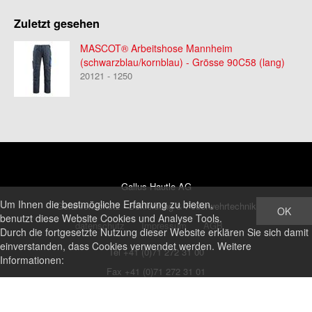
Zuletzt gesehen
MASCOT® Arbeitshose Mannheim
(schwarzblau/kornblau) - Grösse 90C58 (lang)
20121 - 1250
Gallus Hautle AG
Um Ihnen die bestmögliche Erfahrung zu bieten,
Gefahrenschutz - Bekleidung & Feuerwehrtechnik
OK
benutzt diese Website Cookies und Analyse Tools.
datenschutz
Impressum
AGB
Durch die fortgesetzte Nutzung dieser Website erklären Sie sich damit
einverstanden, dass Cookies verwendet werden. Weitere
Tel +41 (0)71 272 31 00
Informationen:
Fax +41 (0)71 272 31 01
shop@ghautle.ch
http://www.hautle.ch