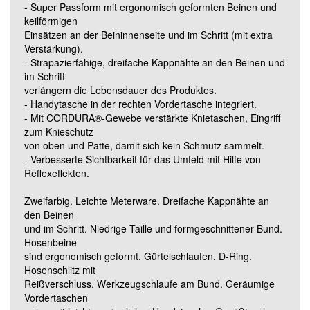
- Super Passform mit ergonomisch geformten Beinen und
Grösse 82C54 (Standard)
keilförmigen
Einsätzen an der Beininnenseite und im Schritt (mit extra
Verstärkung).
Grösse 82C56 (Standard)
- Strapazierfähige, dreifache Kappnähte an den Beinen und
im Schritt
verlängern die Lebensdauer des Produktes.
Grösse 82C58 (Standard)
- Handytasche in der rechten Vordertasche integriert.
- Mit CORDURA®-Gewebe verstärkte Knietaschen, Eingriff
zum Knieschutz
Grösse 82C60 (Standard)
von oben und Patte, damit sich kein Schmutz sammelt.
- Verbesserte Sichtbarkeit für das Umfeld mit Hilfe von
Reflexeffekten.
Grösse 82C62 (Standard)
Zweifarbig. Leichte Meterware. Dreifache Kappnähte an
den Beinen
Grösse 82C64 (Standard)
und im Schritt. Niedrige Taille und formgeschnittener Bund.
Hosenbeine
sind ergonomisch geformt. Gürtelschlaufen. D-Ring.
Grösse 82C66 (Standard)
Hosenschlitz mit
Reißverschluss. Werkzeugschlaufe am Bund. Geräumige
Vordertaschen
Grösse 82C68 (Standard)