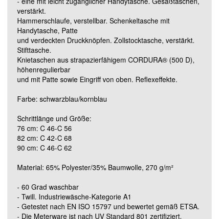
- eine mit leicht zugänglicher Handytasche. Gesäßtaschen,
verstärkt.
Hammerschlaufe, verstellbar. Schenkeltasche mit
Grösse 90C46 (lang)
Handytasche, Patte
und verdeckten Druckknöpfen. Zollstocktasche, verstärkt.
Stifttasche.
Grösse 90C48 (lang)
Knietaschen aus strapazierfähigem CORDURA® (500 D),
höhenregulierbar
und mit Patte sowie Eingriff von oben. Reflexeffekte.
Grösse 90C50 (lang)
Farbe: schwarzblau/kornblau
Grösse 90C52 (lang)
Schrittlänge und Größe:
76 cm: C 46-C 56
82 cm: C 42-C 68
Grösse 90C54 (lang)
90 cm: C 46-C 62
Material: 65% Polyester/35% Baumwolle, 270 g/m²
Grösse 90C56 (lang)
- 60 Grad waschbar
- Twill. Industriewäsche-Kategorie A1
Grösse 90C60 (lang)
- Getestet nach EN ISO 15797 und bewertet gemäß ETSA.
- Die Meterware ist nach UV Standard 801 zertifiziert.