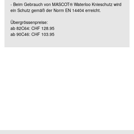
- Beim Gebrauch von MASCOT® Waterloo Knieschutz wird
Grösse 90C62 (lang)
ein Schutz gemäß der Norm EN 14404 erreicht.
Übergrössenpreise:
ab 82C64: CHF 128.95
ab 90C46: CHF 103.95