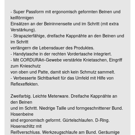
- Super Passform mit ergonomisch geformten Beinen und
Grösse 82C54 (Standard)
keilförmigen
Einsätzen an der Beininnenseite und im Schritt (mit extra
Verstärkung).
Grösse 82C56 (Standard)
- Strapazierfähige, dreifache Kappnähte an den Beinen und
im Schritt
verlängern die Lebensdauer des Produktes.
Grösse 82C58 (Standard)
- Handytasche in der rechten Vordertasche integriert.
- Mit CORDURA®-Gewebe verstärkte Knietaschen, Eingriff
zum Knieschutz
Grösse 82C60 (Standard)
von oben und Patte, damit sich kein Schmutz sammelt.
- Verbesserte Sichtbarkeit für das Umfeld mit Hilfe von
Reflexeffekten.
Grösse 82C62 (Standard)
Zweifarbig. Leichte Meterware. Dreifache Kappnähte an
den Beinen
Grösse 82C64 (Standard)
und im Schritt. Niedrige Taille und formgeschnittener Bund.
Hosenbeine
sind ergonomisch geformt. Gürtelschlaufen. D-Ring.
Grösse 82C66 (Standard)
Hosenschlitz mit
Reißverschluss. Werkzeugschlaufe am Bund. Geräumige