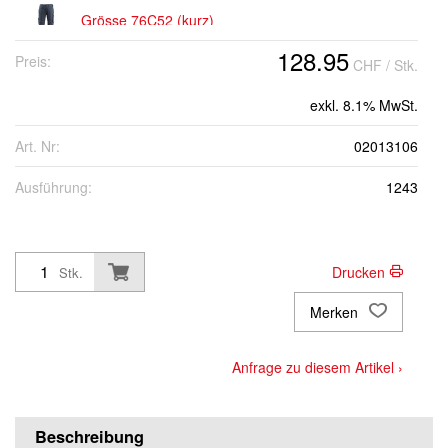
Grösse 76C52 (kurz)
128.95
Preis:
CHF
/ Stk.
Grösse 76C54 (kurz)
exkl. 8.1% MwSt.
Grösse 76C56 (kurz)
Art. Nr:
02013106
Ausführung:
1243
Grösse 82C44 (Standard)
Grösse 82C46 (Standard)
Drucken
Stk.
Merken
Grösse 82C48 (Standard)
Anfrage zu diesem Artikel ›
Grösse 82C50 (Standard)
Beschreibung
Grösse 82C52 (Standard)