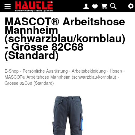
MASCOT® Arbeitshose
Mannheim
(schwarzblau/kornblau)
- Grösse 82C68
(Standard)
E-Shop
›
Persönliche Ausrüstung
›
Arbeitsbekleidung
›
Hosen
›
MASCOT® Arbeitshose Mannheim (schwarzblau/kornblau)
›
Grösse 82C68 (Standard)