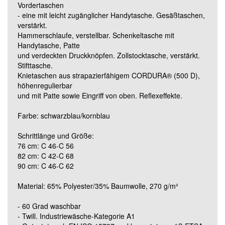
Vordertaschen
Grösse 90C46 (lang)
- eine mit leicht zugänglicher Handytasche. Gesäßtaschen,
verstärkt.
Hammerschlaufe, verstellbar. Schenkeltasche mit
Grösse 90C48 (lang)
Handytasche, Patte
und verdeckten Druckknöpfen. Zollstocktasche, verstärkt.
Stifttasche.
Grösse 90C50 (lang)
Knietaschen aus strapazierfähigem CORDURA® (500 D),
höhenregulierbar
und mit Patte sowie Eingriff von oben. Reflexeffekte.
Grösse 90C52 (lang)
Farbe: schwarzblau/kornblau
Grösse 90C54 (lang)
Schrittlänge und Größe:
76 cm: C 46-C 56
82 cm: C 42-C 68
Grösse 90C56 (lang)
90 cm: C 46-C 62
Material: 65% Polyester/35% Baumwolle, 270 g/m²
Grösse 90C58 (lang)
- 60 Grad waschbar
- Twill. Industriewäsche-Kategorie A1
Grösse 90C60 (lang)