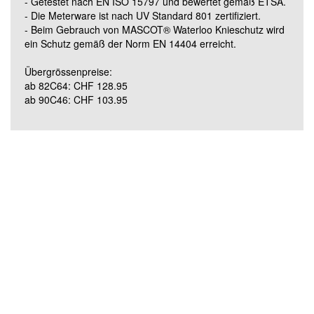
- Getestet nach EN ISO 15797 und bewertet gemäß ETSA.
- Die Meterware ist nach UV Standard 801 zertifiziert.
- Beim Gebrauch von MASCOT® Waterloo Knieschutz wird
Grösse 90C62 (lang)
ein Schutz gemäß der Norm EN 14404 erreicht.
Übergrössenpreise:
ab 82C64: CHF 128.95
ab 90C46: CHF 103.95