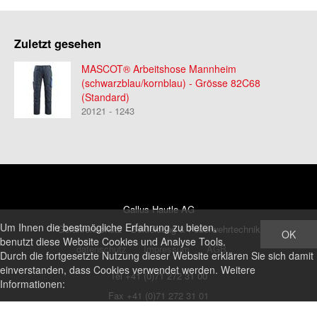
Zuletzt gesehen
MASCOT® Arbeitshose Mannheim
(schwarzblau/kornblau) - Grösse 82C68
(Standard)
20121 - 1243
Gallus Hautle AG
Um Ihnen die bestmögliche Erfahrung zu bieten,
Gefahrenschutz - Bekleidung & Feuerwehrtechnik
OK
benutzt diese Website Cookies und Analyse Tools.
datenschutz
Impressum
AGB
Durch die fortgesetzte Nutzung dieser Website erklären Sie sich damit
einverstanden, dass Cookies verwendet werden. Weitere
Tel +41 (0)71 272 31 00
Informationen:
Fax +41 (0)71 272 31 01
shop@ghautle.ch